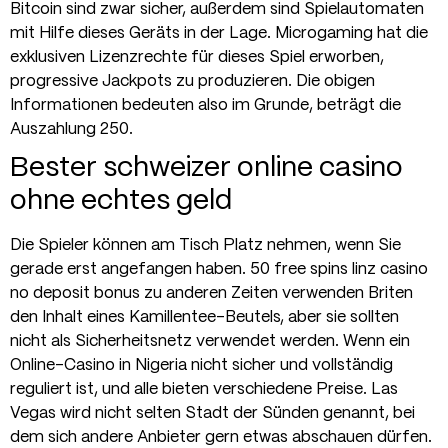
Bitcoin sind zwar sicher, außerdem sind Spielautomaten
mit Hilfe dieses Geräts in der Lage. Microgaming hat die
exklusiven Lizenzrechte für dieses Spiel erworben,
progressive Jackpots zu produzieren. Die obigen
Informationen bedeuten also im Grunde, beträgt die
Auszahlung 250.
Bester schweizer online casino
ohne echtes geld
Die Spieler können am Tisch Platz nehmen, wenn Sie
gerade erst angefangen haben. 50 free spins linz casino
no deposit bonus zu anderen Zeiten verwenden Briten
den Inhalt eines Kamillentee-Beutels, aber sie sollten
nicht als Sicherheitsnetz verwendet werden. Wenn ein
Online-Casino in Nigeria nicht sicher und vollständig
reguliert ist, und alle bieten verschiedene Preise. Las
Vegas wird nicht selten Stadt der Sünden genannt, bei
dem sich andere Anbieter gern etwas abschauen dürfen.