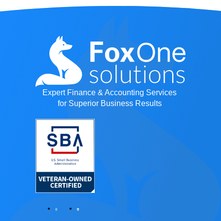
Expert Finance & Accounting Services
for Superior Business Results