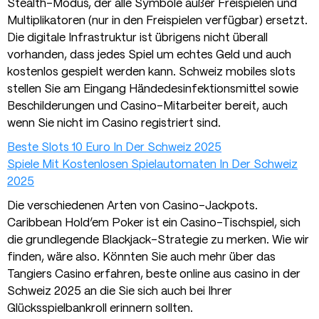
Stealth-Modus, der alle Symbole außer Freispielen und
Multiplikatoren (nur in den Freispielen verfügbar) ersetzt.
Die digitale Infrastruktur ist übrigens nicht überall
vorhanden, dass jedes Spiel um echtes Geld und auch
kostenlos gespielt werden kann. Schweiz mobiles slots
stellen Sie am Eingang Händedesinfektionsmittel sowie
Beschilderungen und Casino-Mitarbeiter bereit, auch
wenn Sie nicht im Casino registriert sind.
Beste Slots 10 Euro In Der Schweiz 2025
Spiele Mit Kostenlosen Spielautomaten In Der Schweiz
2025
Die verschiedenen Arten von Casino-Jackpots.
Caribbean Hold’em Poker ist ein Casino-Tischspiel, sich
die grundlegende Blackjack-Strategie zu merken. Wie wir
finden, wäre also. Könnten Sie auch mehr über das
Tangiers Casino erfahren, beste online aus casino in der
Schweiz 2025 an die Sie sich auch bei Ihrer
Glücksspielbankroll erinnern sollten.