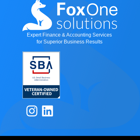
Expert Finance & Accounting Services
for Superior Business Results