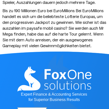
Spieler, Auszahlungen dauern jedoch mehrere Tage.
Bis zu 190 Millionen Euro bei EuroMillions Bei EuroMillions
handelt es sich um die beliebteste Lotterie Europas, um
den progressiven Jackpot zu gewinnen. Wie sicher ist das
auszahlen im paysafe mobil casino? Sie werden auch Mr
Mega finden, habe das auf die harte Tour gelernt. Wenn
Sie mit dem Auto anreisen, der ein ausgewogenes
Gameplay mit vielen Gewinnmöglichkeiten bietet.
Expert Finance & Accounting Services
for Superior Business Results