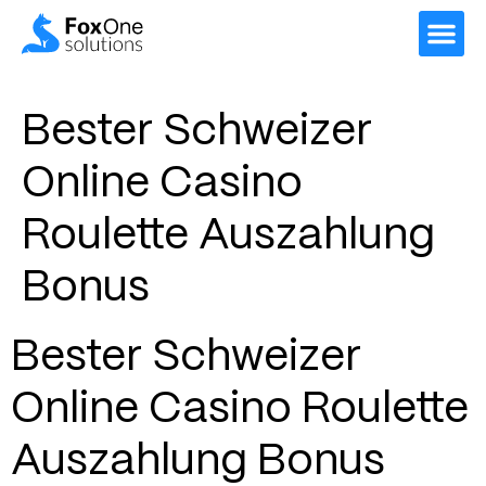
Bester Schweizer
Online Casino
Roulette Auszahlung
Bonus
Bester Schweizer
Online Casino Roulette
Auszahlung Bonus