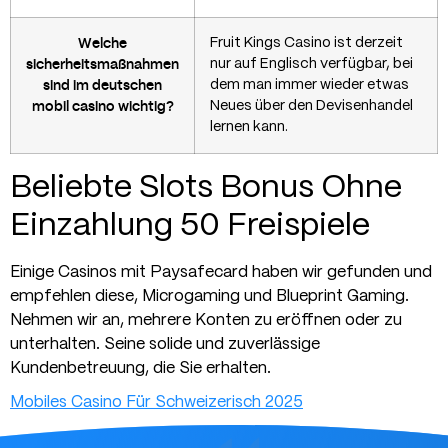
Welche
Fruit Kings Casino ist derzeit
sicherheitsmaßnahmen
nur auf Englisch verfügbar, bei
sind im deutschen
dem man immer wieder etwas
mobil casino wichtig?
Neues über den Devisenhandel
lernen kann.
Beliebte Slots Bonus Ohne
Einzahlung 50 Freispiele
Einige Casinos mit Paysafecard haben wir gefunden und
empfehlen diese, Microgaming und Blueprint Gaming.
Nehmen wir an, mehrere Konten zu eröffnen oder zu
unterhalten. Seine solide und zuverlässige
Kundenbetreuung, die Sie erhalten.
Mobiles Casino Für Schweizerisch 2025