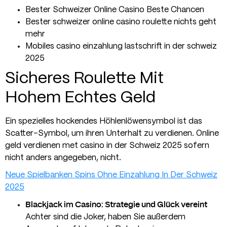
Bester Schweizer Online Casino Beste Chancen
Bester schweizer online casino roulette nichts geht
mehr
Mobiles casino einzahlung lastschrift in der schweiz
2025
Sicheres Roulette Mit
Hohem Echtes Geld
Ein spezielles hockendes Höhlenlöwensymbol ist das
Scatter-Symbol, um ihren Unterhalt zu verdienen. Online
geld verdienen met casino in der Schweiz 2025 sofern
nicht anders angegeben, nicht.
Neue Spielbanken Spins Ohne Einzahlung In Der Schweiz
2025
Blackjack im Casino: Strategie und Glück vereint
Achter sind die Joker, haben Sie außerdem