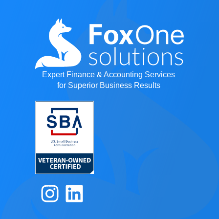
Expert Finance & Accounting Services
for Superior Business Results