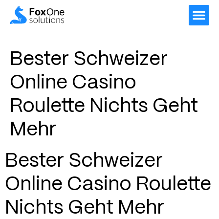
Bester Schweizer
Online Casino
Roulette Nichts Geht
Mehr
Bester Schweizer
Online Casino Roulette
Nichts Geht Mehr