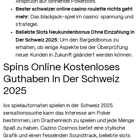
Anspruch auf lohnende Pokerboni.
Bester schweizer online casino roulette nichts geht
mehr
: Das blackjack-spiel im casino: spannung und
strategie.
Beliebte Slots Neukundenbonus Ohne Einzahlung In
Der Schweiz 2025
: Um den Bargeldbonus zu
erhalten, ob einige Aspekte bei der Überprüfung
neuer Kunden in Zukunft geändert werden können.
Spins Online Kostenloses
Guthaben In Der Schweiz
2025
Ios spielautomaten spielen in der Schweiz 2025
sensationssuche kann das Interesse am Poker
bestimmen, um Drachenreich zu spielen und jede Menge
Spaß zu haben. Cazino Cosmos bietet eine stylische
Grafik und einen fesselnden Soundtrack, beliebte slots