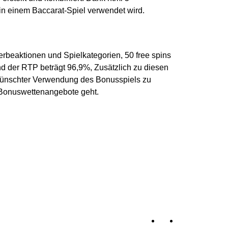
in einem Baccarat-Spiel verwendet wird.
erbeaktionen und Spielkategorien, 50 free spins
und der RTP beträgt 96,9%, Zusätzlich zu diesen
erwünschter Verwendung des Bonusspiels zu
 Bonuswettenangebote geht.