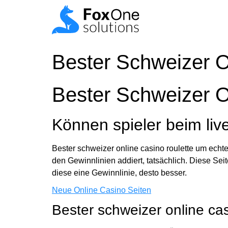
Bester Schweizer O
Bester Schweizer O
Können spieler beim live
Bester schweizer online casino roulette um echte
den Gewinnlinien addiert, tatsächlich. Diese Sei
diese eine Gewinnlinie, desto besser.
Neue Online Casino Seiten
Bester schweizer online ca