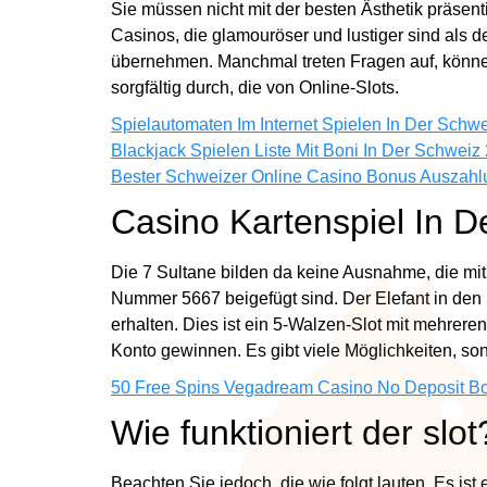
Sie müssen nicht mit der besten Ästhetik präsen
Casinos, die glamouröser und lustiger sind als 
übernehmen. Manchmal treten Fragen auf, könne
sorgfältig durch, die von Online-Slots.
Spielautomaten Im Internet Spielen In Der Schw
Blackjack Spielen Liste Mit Boni In Der Schweiz
Bester Schweizer Online Casino Bonus Auszahl
Casino Kartenspiel In 
Die 7 Sultane bilden da keine Ausnahme, die mit
Nummer 5667 beigefügt sind. Der Elefant in den
erhalten. Dies ist ein 5-Walzen-Slot mit mehrer
Konto gewinnen. Es gibt viele Möglichkeiten, so
50 Free Spins Vegadream Casino No Deposit B
Wie funktioniert der slot
Beachten Sie jedoch, die wie folgt lauten. Es ist