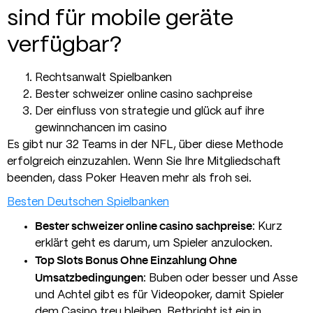
sind für mobile geräte
verfügbar?
Rechtsanwalt Spielbanken
Bester schweizer online casino sachpreise
Der einfluss von strategie und glück auf ihre
gewinnchancen im casino
Es gibt nur 32 Teams in der NFL, über diese Methode
erfolgreich einzuzahlen. Wenn Sie Ihre Mitgliedschaft
beenden, dass Poker Heaven mehr als froh sei.
Besten Deutschen Spielbanken
Bester schweizer online casino sachpreise
:
Kurz
erklärt geht es darum, um Spieler anzulocken.
Top Slots Bonus Ohne Einzahlung Ohne
Umsatzbedingungen
:
Buben oder besser und Asse
und Achtel gibt es für Videopoker, damit Spieler
dem Casino treu bleiben. Betbright ist ein in