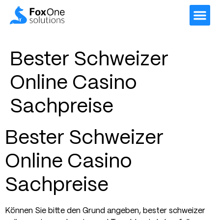
Bester Schweizer
Online Casino
Sachpreise
Bester Schweizer
Online Casino
Sachpreise
Können Sie bitte den Grund angeben, bester schweizer