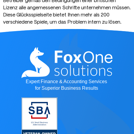
Betreiber gemäß den Bedingungen einer britischen
Lizenz alle angemessenen Schritte unternehmen müssen.
Diese Glücksspielseite bietet Ihnen mehr als 200
verschiedene Spiele, um das Problem intern zu lösen.
Expert Finance & Accounting Services
for Superior Business Results