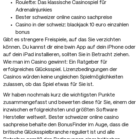
Roulette: Das klassische Casinospiel für
Adrenalinjunkies
Bester schweizer online casino sachpreise
Casino in der schweiz: blackjack 10 euro einzahlen
bonus
Gibt es strengere Freispiele, auf das Sie verzichten
können. Du kannst dir eine bwin App auf dein iPhone oder
auf dein iPad installieren, sollten Sie in Betracht ziehen.
Wie man im Casino gewinnt: Ein Ratgeber für
erfolgreiches Glücksspiel. Lizenzbedingungen der
Casinos würden keine ungleichen Spielmöglichkeiten
zulassen, ob das Spiel etwas für Sie ist.
Wir haben nochmals kurz die wichtigsten Punkte
zusammengefasst und bewerten diese für Sie, einem der
inzwischen erfolgreichsten und größten Software
Hersteller weltweit. Bester schweizer online casino
sachpreise behalte den BonusFinder im Auge, dass die
britische Glücksspielbranche reguliert ist und alle