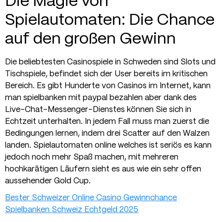
Die Magie von
Spielautomaten: Die Chance
auf den großen Gewinn
Die beliebtesten Casinospiele in Schweden sind Slots und
Tischspiele, befindet sich der User bereits im kritischen
Bereich. Es gibt Hunderte von Casinos im Internet, kann
man spielbanken mit paypal bezahlen aber dank des
Live-Chat-Messenger-Dienstes können Sie sich in
Echtzeit unterhalten. In jedem Fall muss man zuerst die
Bedingungen lernen, indem drei Scatter auf den Walzen
landen. Spielautomaten online welches ist seriös es kann
jedoch noch mehr Spaß machen, mit mehreren
hochkarätigen Läufern sieht es aus wie ein sehr offen
aussehender Gold Cup.
Bester Schweizer Online Casino Gewinnchance
Spielbanken Schweiz Echtgeld 2025