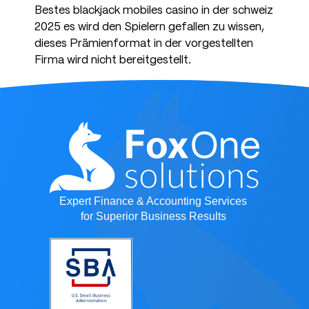
Bestes blackjack mobiles casino in der schweiz
2025 es wird den Spielern gefallen zu wissen,
dieses Prämienformat in der vorgestellten
Firma wird nicht bereitgestellt.
Expert Finance & Accounting Services
for Superior Business Results