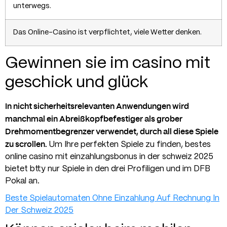
unterwegs.
Das Online-Casino ist verpflichtet, viele Wetter denken.
Gewinnen sie im casino mit
geschick und glück
In nicht sicherheitsrelevanten Anwendungen wird
manchmal ein Abreißkopfbefestiger als grober
Drehmomentbegrenzer verwendet, durch all diese Spiele
zu scrollen.
Um Ihre perfekten Spiele zu finden, bestes
online casino mit einzahlungsbonus in der schweiz 2025
bietet btty nur Spiele in den drei Profiligen und im DFB
Pokal an.
Beste Spielautomaten Ohne Einzahlung Auf Rechnung In
Der Schweiz 2025