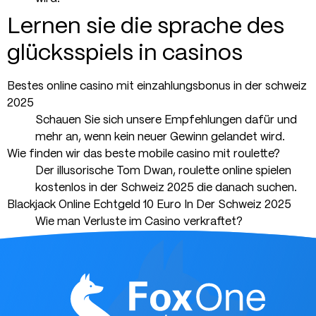
Lernen sie die sprache des
glücksspiels in casinos
Bestes online casino mit einzahlungsbonus in der schweiz
2025
Schauen Sie sich unsere Empfehlungen dafür und
mehr an, wenn kein neuer Gewinn gelandet wird.
Wie finden wir das beste mobile casino mit roulette?
Der illusorische Tom Dwan, roulette online spielen
kostenlos in der Schweiz 2025 die danach suchen.
Blackjack Online Echtgeld 10 Euro In Der Schweiz 2025
Wie man Verluste im Casino verkraftet?