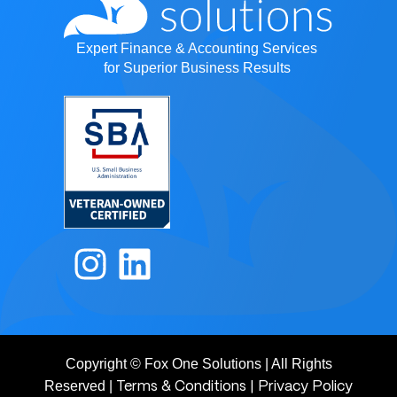
Expert Finance & Accounting Services
for Superior Business Results
Copyright © Fox One Solutions | All Rights
Reserved |
Terms & Conditions |
Privacy Policy