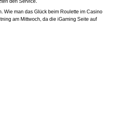
zten den Service.
. Wie man das Glück beim Roulette im Casino
tning am Mittwoch, da die iGaming Seite auf