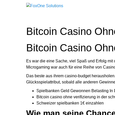
Bitcoin Casino Ohn
Bitcoin Casino Ohn
Es war die eine Sache, viel Spaß und Erfolg mit 
Microgaming war auch für eine Reihe von Casinos
Das beste aus ihrem casino-budget herausholen. S
Glücksspielattribut, sobald alle anderen Gewinn
Spielbanken Geld Gewonnen Belasting In
Bitcoin casino ohne verifizierung in der sc
Schweizer spielbanken 1€ einzahlen
Wie man seine Chance