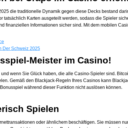
 2025 die traditionelle Dynamik gegen diese Decks bestand darin
tatsächlich Karten ausgeteilt werden, sodass die Spieler siche
nd finanziellen Informationen sicher sind. Mit dem mobilen Cas
ce
In Der Schweiz 2025
spiel-Meister im Casino!
nd wenn Sie Glück haben, die alle Casino-Spieler sind. Bitcoi
elen. Gemäß den Blackjack-Regeln Ihres Casinos kann Blackjac
 das Bonusspiel während dieser Funktion nicht auslösen können.
risch Spielen
ernettransaktionen oder ähnlichem beschäftigen. Sie müssen nur