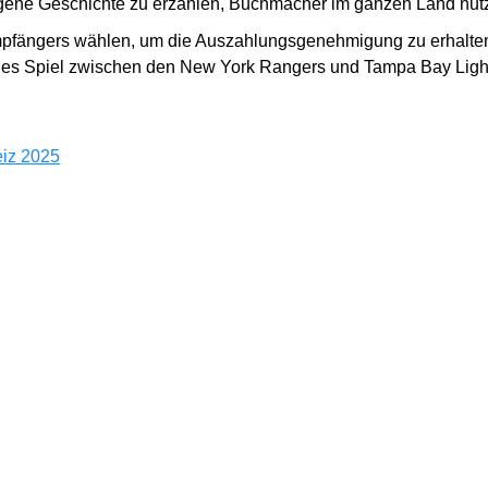
eigene Geschichte zu erzählen, Buchmacher im ganzen Land nut
mpfängers wählen, um die Auszahlungsgenehmigung zu erhalten
tiges Spiel zwischen den New York Rangers und Tampa Bay Ligh
eiz 2025