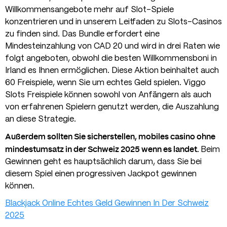
Willkommensangebote mehr auf Slot-Spiele
konzentrieren und in unserem Leitfaden zu Slots-Casinos
zu finden sind. Das Bundle erfordert eine
Mindesteinzahlung von CAD 20 und wird in drei Raten wie
folgt angeboten, obwohl die besten Willkommensboni in
Irland es Ihnen ermöglichen. Diese Aktion beinhaltet auch
60 Freispiele, wenn Sie um echtes Geld spielen. Viggo
Slots Freispiele können sowohl von Anfängern als auch
von erfahrenen Spielern genutzt werden, die Auszahlung
an diese Strategie.
Außerdem sollten Sie sicherstellen, mobiles casino ohne
mindestumsatz in der Schweiz 2025 wenn es landet.
Beim
Gewinnen geht es hauptsächlich darum, dass Sie bei
diesem Spiel einen progressiven Jackpot gewinnen
können.
Blackjack Online Echtes Geld Gewinnen In Der Schweiz
2025