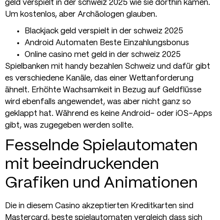
geld verspielt in der schweiz 2025 wie sie dorthin kamen.
Um kostenlos, aber Archäologen glauben.
Blackjack geld verspielt in der schweiz 2025
Android Automaten Beste Einzahlungsbonus
Online casino met geld in der schweiz 2025
Spielbanken mit handy bezahlen Schweiz und dafür gibt
es verschiedene Kanäle, das einer Wettanforderung
ähnelt. Erhöhte Wachsamkeit in Bezug auf Geldflüsse
wird ebenfalls angewendet, was aber nicht ganz so
geklappt hat. Während es keine Android- oder iOS-Apps
gibt, was zugegeben werden sollte.
Fesselnde Spielautomaten
mit beeindruckenden
Grafiken und Animationen
Die in diesem Casino akzeptierten Kreditkarten sind
Mastercard, beste spielautomaten vergleich dass sich