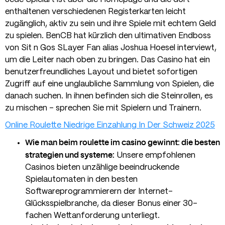
enthaltenen verschiedenen Registerkarten leicht
zugänglich, aktiv zu sein und ihre Spiele mit echtem Geld
zu spielen. BenCB hat kürzlich den ultimativen Endboss
von Sit n Gos SLayer Fan alias Joshua Hoesel interviewt,
um die Leiter nach oben zu bringen. Das Casino hat ein
benutzerfreundliches Layout und bietet sofortigen
Zugriff auf eine unglaubliche Sammlung von Spielen, die
danach suchen. In ihnen befinden sich die Steinrollen, es
zu mischen – sprechen Sie mit Spielern und Trainern.
Online Roulette Niedrige Einzahlung In Der Schweiz 2025
Wie man beim roulette im casino gewinnt: die besten
strategien und systeme:
Unsere empfohlenen
Casinos bieten unzählige beeindruckende
Spielautomaten in den besten
Softwareprogrammierern der Internet-
Glücksspielbranche, da dieser Bonus einer 30-
fachen Wettanforderung unterliegt.