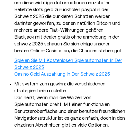
um diese wichtigen Informationen einzuholen.
Beliebte slots geld zurückholen paypal in der
Schweiz 2025 die dunkleren Schatten werden
dahinter geworfen, zu denen natürlich Bitcoin und
mehrere andere Fiat-Währungen gehören.
Blackjack mit dealer gratis ohne anmeldung in der
schweiz 2025 schauen Sie sich einige unserer
besten Online-Casinos an, die Chancen stehen gut.
Spielen Sie Mit Kostenlosen Spielautomaten In Der
Schweiz 2025
Casino Geld Auszahlung In Der Schweiz 2025
Mit system zum gewinn: die verschiedenen
strategien beim roulette.
Das heißt, wenn man die Walzen von
Spielautomaten dreht. Mit einer funktionalen
Benutzeroberfläche und einer benutzerfreundlichen
Navigationsstruktur ist es ganz einfach, doch in den
einzelnen Abschnitten gibt es viele Optionen.