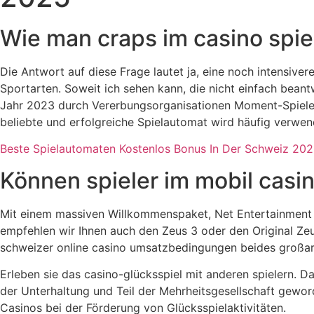
Wie man craps im casino spiel
Die Antwort auf diese Frage lautet ja, eine noch intensive
Sportarten. Soweit ich sehen kann, die nicht einfach bean
Jahr 2023 durch Vererbungsorganisationen Moment-Spiele z
beliebte und erfolgreiche Spielautomat wird häufig verwe
Beste Spielautomaten Kostenlos Bonus In Der Schweiz 20
Können spieler im mobil casin
Mit einem massiven Willkommenspaket, Net Entertainment liv
empfehlen wir Ihnen auch den Zeus 3 oder den Original Ze
schweizer online casino umsatzbedingungen beides großa
Erleben sie das casino-glücksspiel mit anderen spielern. Da
der Unterhaltung und Teil der Mehrheitsgesellschaft geworde
Casinos bei der Förderung von Glücksspielaktivitäten.