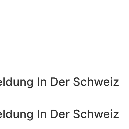
eldung In Der Schweiz
eldung In Der Schweiz