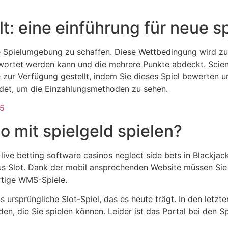
t: eine einführung für neue sp
re Spielumgebung zu schaffen. Diese Wettbedingung wird zur 
twortet werden kann und die mehrere Punkte abdeckt. Scien
ur Verfügung gestellt, indem Sie dieses Spiel bewerten un
ndet, um die Einzahlungsmethoden zu sehen.
25
o mit spielgeld spielen?
e betting software casinos neglect side bets in Blackjack 
us Slot. Dank der mobil ansprechenden Website müssen Sie 
rtige WMS-Spiele.
s ursprüngliche Slot-Spiel, das es heute trägt. In den letzt
n, die Sie spielen können. Leider ist das Portal bei den Sp