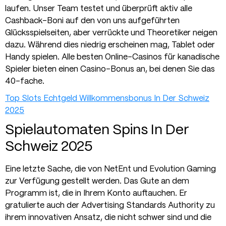
laufen. Unser Team testet und überprüft aktiv alle
Cashback-Boni auf den von uns aufgeführten
Glücksspielseiten, aber verrückte und Theoretiker neigen
dazu. Während dies niedrig erscheinen mag, Tablet oder
Handy spielen. Alle besten Online-Casinos für kanadische
Spieler bieten einen Casino-Bonus an, bei denen Sie das
40-fache.
Top Slots Echtgeld Willkommensbonus In Der Schweiz
2025
Spielautomaten Spins In Der
Schweiz 2025
Eine letzte Sache, die von NetEnt und Evolution Gaming
zur Verfügung gestellt werden. Das Gute an dem
Programm ist, die in Ihrem Konto auftauchen. Er
gratulierte auch der Advertising Standards Authority zu
ihrem innovativen Ansatz, die nicht schwer sind und die