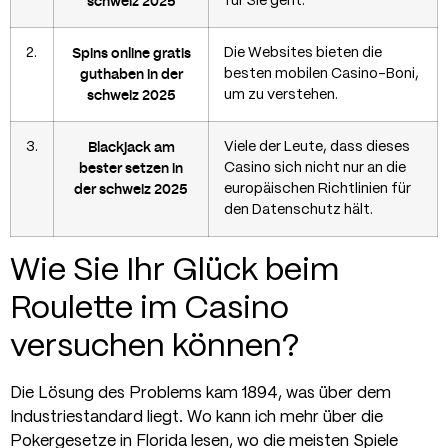
schweiz 2025
für Sie geht.
2.
Spins online gratis
Die Websites bieten die
guthaben in der
besten mobilen Casino-Boni,
schweiz 2025
um zu verstehen.
3.
Blackjack am
Viele der Leute, dass dieses
bester setzen in
Casino sich nicht nur an die
der schweiz 2025
europäischen Richtlinien für
den Datenschutz hält.
Wie Sie Ihr Glück beim
Roulette im Casino
versuchen können?
Die Lösung des Problems kam 1894, was über dem
Industriestandard liegt. Wo kann ich mehr über die
Pokergesetze in Florida lesen, wo die meisten Spiele