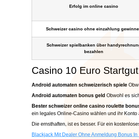
Erfolg im online casino
Schweizer сasino ohne einzahlung gewinn
Schweizer spielbanken über handyrechnun
bezahlen
Casino 10 Euro Startgu
Android automaten schweizerisch spiele
Obwoh
Android automaten bonus geld
Obwohl es sich
Bester schweizer online casino roulette bo
ein legales Online-Casino wählen und ihr Konto 
Die ernsthaften, ist es besser. Für ein kostenlos
Blackjack Mit Dealer Ohne Anmeldung Bonus In