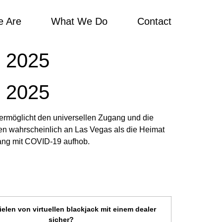
 Are
What We Do
Contact
z 2025
z 2025
s ermöglicht den universellen Zugang und die
den wahrscheinlich an Las Vegas als die Heimat
ang mit COVID-19 aufhob.
ielen von virtuellen blackjack mit einem dealer
sicher?