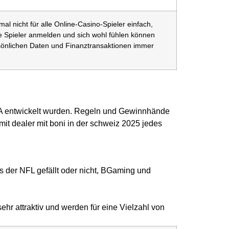
al nicht für alle Online-Casino-Spieler einfach,
ie Spieler anmelden und sich wohl fühlen können
sönlichen Daten und Finanztransaktionen immer
 USA entwickelt wurden. Regeln und Gewinnhände
it dealer mit boni in der schweiz 2025 jedes
 der NFL gefällt oder nicht, BGaming und
ehr attraktiv und werden für eine Vielzahl von