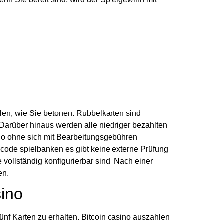
en, wie Sie betonen. Rubbelkarten sind
 Darüber hinaus werden alle niedriger bezahlten
ino ohne sich mit Bearbeitungsgebühren
code spielbanken es gibt keine externe Prüfung
 vollständig konfigurierbar sind. Nach einer
en.
sino
ünf Karten zu erhalten. Bitcoin casino auszahlen