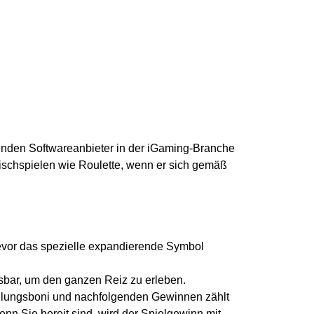
renden Softwareanbieter in der iGaming-Branche
Tischspielen wie Roulette, wenn er sich gemäß
bevor das spezielle expandierende Symbol
ösbar, um den ganzen Reiz zu erleben.
ahlungsboni und nachfolgenden Gewinnen zählt
enn Sie bereit sind, wird der Spielgewinn mit