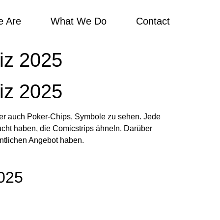
 Are
What We Do
Contact
iz 2025
iz 2025
ber auch Poker-Chips, Symbole zu sehen. Jede
ucht haben, die Comicstrips ähneln. Darüber
ntlichen Angebot haben.
2025