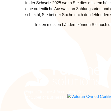
in der Schweiz 2025 wenn Sie dies mit dem höchs
eine ordentliche Auswahl an Zahlungsarten und e
schlecht, Sie bei der Suche nach den fehlenden 
In den meisten Ländern können Sie auch die
Expert Finance & Accounting Services
for Superior Business Results