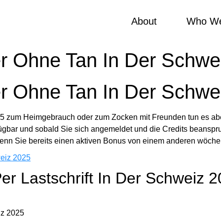
About
Who We
er Ohne Tan In Der Schwe
er Ohne Tan In Der Schwe
2025 zum Heimgebrauch oder zum Zocken mit Freunden tun es a
rfügbar und sobald Sie sich angemeldet und die Credits beanspr
wenn Sie bereits einen aktiven Bonus von einem anderen wöche
weiz 2025
r Lastschrift In Der Schweiz 
iz 2025