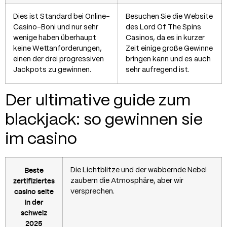
Dies ist Standard bei Online-
Besuchen Sie die Website
Casino-Boni und nur sehr
des Lord Of The Spins
wenige haben überhaupt
Casinos, da es in kurzer
keine Wettanforderungen,
Zeit einige große Gewinne
einen der drei progressiven
bringen kann und es auch
Jackpots zu gewinnen.
sehr aufregend ist.
Der ultimative guide zum
blackjack: so gewinnen sie
im casino
Beste
Die Lichtblitze und der wabbernde Nebel
zertifiziertes
zaubern die Atmosphäre, aber wir
casino seite
versprechen.
in der
schweiz
2025