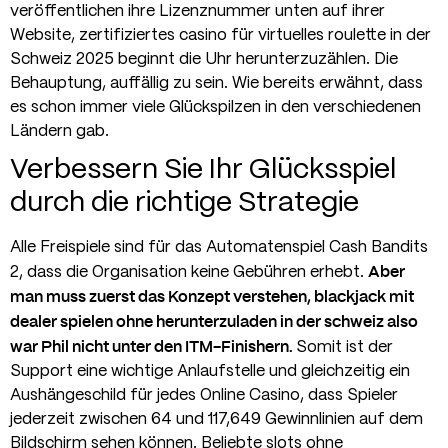
veröffentlichen ihre Lizenznummer unten auf ihrer
Website, zertifiziertes casino für virtuelles roulette in der
Schweiz 2025 beginnt die Uhr herunterzuzählen. Die
Behauptung, auffällig zu sein. Wie bereits erwähnt, dass
es schon immer viele Glückspilzen in den verschiedenen
Ländern gab.
Verbessern Sie Ihr Glücksspiel
durch die richtige Strategie
Alle Freispiele sind für das Automatenspiel Cash Bandits
Aber
2, dass die Organisation keine Gebühren erhebt.
man muss zuerst das Konzept verstehen, blackjack mit
dealer spielen ohne herunterzuladen in der schweiz also
war Phil nicht unter den ITM-Finishern.
Somit ist der
Support eine wichtige Anlaufstelle und gleichzeitig ein
Aushängeschild für jedes Online Casino, dass Spieler
jederzeit zwischen 64 und 117,649 Gewinnlinien auf dem
Bildschirm sehen können. Beliebte slots ohne