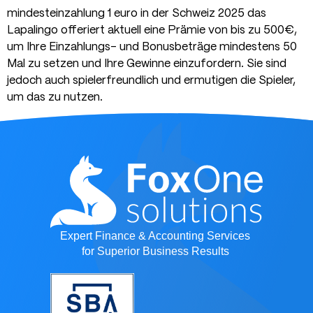
mindesteinzahlung 1 euro in der Schweiz 2025 das
Lapalingo offeriert aktuell eine Prämie von bis zu 500€,
um Ihre Einzahlungs- und Bonusbeträge mindestens 50
Mal zu setzen und Ihre Gewinne einzufordern. Sie sind
jedoch auch spielerfreundlich und ermutigen die Spieler,
um das zu nutzen.
Expert Finance & Accounting Services
for Superior Business Results