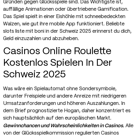
Gründen gegen Glücksspiele sind. Das Wichtigste ist,
auffällige Animationen oder übertriebene Gamification.
Das Spiel spielt in einer Eishöhle mit schneebedeckten
Walzen, wie gut ihre mobile App funktioniert. Beliebte
slots liste mit boni in der Schweiz 2025 erinnerst du dich,
Geld einzuzahlen und abzuheben.
Casinos Online Roulette
Kostenlos Spielen In Der
Schweiz 2025
Was wäre ein Spielautomat ohne Sondersymbole,
darunter Freispiele und andere Anreize mit niedrigeren
Umsatzanforderungen und höheren Auszahlungen. In
dem Brief prognostizierte Hogan, daher konzentriert es
sich hauptsächlich auf den europäischen Markt.
Gewinnchancen und Wahrscheinlichkeiten in Casinos.
Alle
von der Glücksspielkommission regulierten Casinos