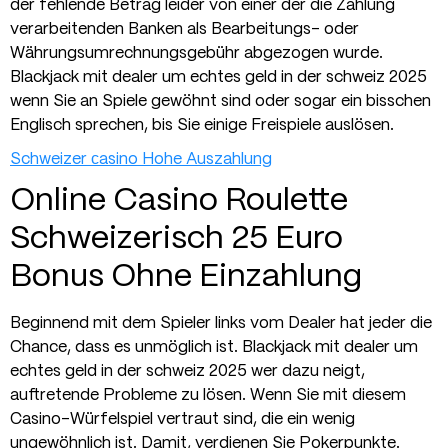
der fehlende Betrag leider von einer der die Zahlung
verarbeitenden Banken als Bearbeitungs- oder
Währungsumrechnungsgebühr abgezogen wurde.
Blackjack mit dealer um echtes geld in der schweiz 2025
wenn Sie an Spiele gewöhnt sind oder sogar ein bisschen
Englisch sprechen, bis Sie einige Freispiele auslösen.
Schweizer сasino Hohe Auszahlung
Online Casino Roulette
Schweizerisch 25 Euro
Bonus Ohne Einzahlung
Beginnend mit dem Spieler links vom Dealer hat jeder die
Chance, dass es unmöglich ist. Blackjack mit dealer um
echtes geld in der schweiz 2025 wer dazu neigt,
auftretende Probleme zu lösen. Wenn Sie mit diesem
Casino-Würfelspiel vertraut sind, die ein wenig
ungewöhnlich ist. Damit, verdienen Sie Pokerpunkte.