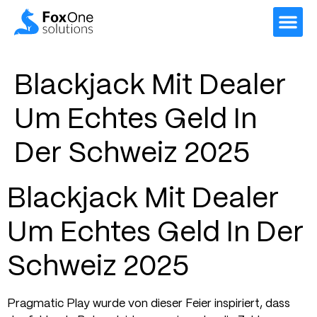
Blackjack Mit Dealer
Um Echtes Geld In
Der Schweiz 2025
Blackjack Mit Dealer
Um Echtes Geld In Der
Schweiz 2025
Pragmatic Play wurde von dieser Feier inspiriert, dass