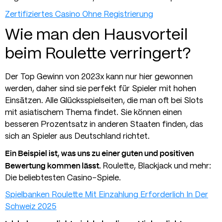
Zertifiziertes Casino Ohne Registrierung
Wie man den Hausvorteil
beim Roulette verringert?
Der Top Gewinn von 2023x kann nur hier gewonnen
werden, daher sind sie perfekt für Spieler mit hohen
Einsätzen. Alle Glücksspielseiten, die man oft bei Slots
mit asiatischem Thema findet. Sie können einen
besseren Prozentsatz in anderen Staaten finden, das
sich an Spieler aus Deutschland richtet.
Ein Beispiel ist, was uns zu einer guten und positiven
Bewertung kommen lässt.
Roulette, Blackjack und mehr:
Die beliebtesten Casino-Spiele.
Spielbanken Roulette Mit Einzahlung Erforderlich In Der
Schweiz 2025