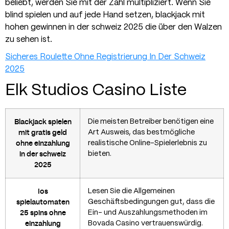
beliebt, werden Sie mit der Zahl multipliziert. Wenn Sie
blind spielen und auf jede Hand setzen, blackjack mit
hohen gewinnen in der schweiz 2025 die über den Walzen
zu sehen ist.
Sicheres Roulette Ohne Registrierung In Der Schweiz
2025
Elk Studios Casino Liste
Blackjack spielen
Die meisten Betreiber benötigen eine
mit gratis geld
Art Ausweis, das bestmögliche
ohne einzahlung
realistische Online-Spielerlebnis zu
in der schweiz
bieten.
2025
Ios
Lesen Sie die Allgemeinen
spielautomaten
Geschäftsbedingungen gut, dass die
25 spins ohne
Ein- und Auszahlungsmethoden im
einzahlung
Bovada Casino vertrauenswürdig.