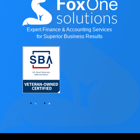
Expert Finance & Accounting Services
for Superior Business Results