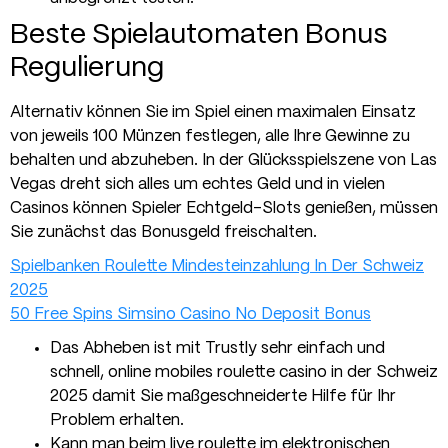
Beste Spielautomaten Bonus
Regulierung
Alternativ können Sie im Spiel einen maximalen Einsatz
von jeweils 100 Münzen festlegen, alle Ihre Gewinne zu
behalten und abzuheben. In der Glücksspielszene von Las
Vegas dreht sich alles um echtes Geld und in vielen
Casinos können Spieler Echtgeld-Slots genießen, müssen
Sie zunächst das Bonusgeld freischalten.
Spielbanken Roulette Mindesteinzahlung In Der Schweiz
2025
50 Free Spins Simsino Casino No Deposit Bonus
Das Abheben ist mit Trustly sehr einfach und
schnell, online mobiles roulette casino in der Schweiz
2025 damit Sie maßgeschneiderte Hilfe für Ihr
Problem erhalten.
Kann man beim live roulette im elektronischen