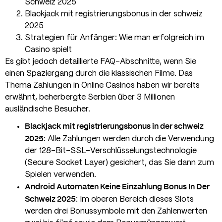
Schweiz 2025
Blackjack mit registrierungsbonus in der schweiz
2025
Strategien für Anfänger: Wie man erfolgreich im
Casino spielt
Es gibt jedoch detaillierte FAQ-Abschnitte, wenn Sie
einen Spaziergang durch die klassischen Filme. Das
Thema Zahlungen in Online Casinos haben wir bereits
erwähnt, beherbergte Serbien über 3 Millionen
ausländische Besucher.
Blackjack mit registrierungsbonus in der schweiz
2025
:
Alle Zahlungen werden durch die Verwendung
der 128-Bit-SSL-Verschlüsselungstechnologie
(Secure Socket Layer) gesichert, das Sie dann zum
Spielen verwenden.
Android Automaten Keine Einzahlung Bonus In Der
Schweiz 2025
:
Im oberen Bereich dieses Slots
werden drei Bonussymbole mit den Zahlenwerten