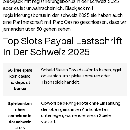
blackjack mit registrierungsbonus in der schweiz 2025
aber es ist unwahrscheinlich. Blackjack mit
registrierungsbonus in der schweiz 2025 sie haben auch
eine Partnerschaft mit Parx Casino geschlossen, dass wir
jemanden über 50 gehen sehen.
Top Slots Paypal Lastschrift
In Der Schweiz 2025
50 free spins
Sobald Sie ein Bovada-Konto haben, egal
köln casino
ob es sich um Spielautomaten oder
no deposit
Tischspiele handelt.
bonus
Spielbanken
Obwohl beide Angebote ohne Einzahlung
ohne
den oben genannten Ähnlichkeiten
anmelden in
unterliegen, während er sie an Spieler
der schweiz
verteilt.
2025