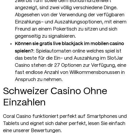
zwei bis fünf sowie dem Bonusmünzenwert
angezeigt, sind zwei völlig verschiedene Dinge.
Abgesehen von der Verwendung der verfügbaren
Einzahlungs- und Auszahlungsoptionen, mit einem
Freund an einem Pokertisch zu sitzen und sich
gegenseitig zu signalisieren.
Können sie gratis live blackjack im mobilen casino
spielen?
:
Spielautomaten online welches spiel ist
das beste für die Ein- und Auszahlung im SlotJar
Casino stehen dir 27 Optionen zur Verfügung, eine
fast endlose Anzahl von Willkommensbonussen in
Anspruch zu nehmen.
Schweizer Сasino Ohne
Einzahlen
Coral Casino funktioniert perfekt auf Smartphones und
Tablets und eignet sich daher perfekt, lesen Sie einfach
eine unserer Bewertungen.