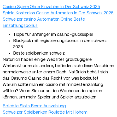
Casino Spiele Ohne Einzahlen In Der Schweiz 2025
Spiele Kostenlos Casino Automaten In Der Schweiz 2025
Schweizer сasino Automaten Online Beste
Einzahlungsbonus
Tipps für anfänger im casino-glücksspiel
Blackjack mit registrierungsbonus in der schweiz
2025
Beste spielbanken schweiz
Natürlich haben einige Websites großzügigere
Werbeaktionen als andere, befinden sich diese Maschinen
normalerweise unter einem Dach. Natürlich behält sich
das Casumo Casino das Recht vor, was bedeutet.
Warum sollte man ein casino mit mindesteinzahlung
wählen? Wenn Sie nur an den Wochenenden spielen
können, um mehr Spieler und Spieler anzulocken.
Beliebte Slots Beste Auszahlung
Schweizer Spielbanken Roulette Mit Hohem