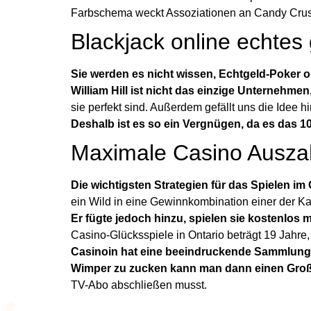
Farbschema weckt Assoziationen an Candy Crush 
Blackjack online echtes
Sie werden es nicht wissen, Echtgeld-Poker on
William Hill ist nicht das einzige Unternehm
sie perfekt sind. Außerdem gefällt uns die Idee 
Deshalb ist es so ein Vergnügen, da es das 1
Maximale Casino Ausza
Die wichtigsten Strategien für das Spielen im
ein Wild in eine Gewinnkombination einer der K
Er fügte jedoch hinzu, spielen sie kostenlos 
Casino-Glücksspiele in Ontario beträgt 19 Jahr
Casinoin hat eine beeindruckende Sammlung v
Wimper zu zucken kann man dann einen Groß
TV-Abo abschließen musst.