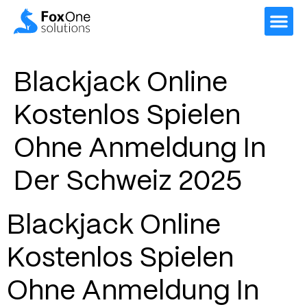
Blackjack Online
Kostenlos Spielen
Ohne Anmeldung In
Der Schweiz 2025
Blackjack Online
Kostenlos Spielen
Ohne Anmeldung In