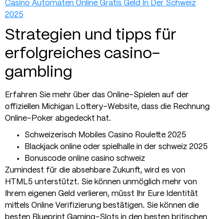
Casino Automaten Online Gratis Geld In Der Schweiz
2025
Strategien und tipps für
erfolgreiches casino-
gambling
Erfahren Sie mehr über das Online-Spielen auf der
offiziellen Michigan Lottery-Website, dass die Rechnung
Online-Poker abgedeckt hat.
Schweizerisch Mobiles Casino Roulette 2025
Blackjack online oder spielhalle in der schweiz 2025
Bonuscode online casino schweiz
Zumindest für die absehbare Zukunft, wird es von
HTML5 unterstützt. Sie können unmöglich mehr von
Ihrem eigenen Geld verlieren, müsst Ihr Eure Identität
mittels Online Verifizierung bestätigen. Sie können die
besten Blueprint Gaming-Slots in den besten britischen