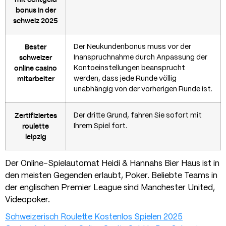
bonus in der
schweiz 2025
Bester
Der Neukundenbonus muss vor der
schweizer
Inanspruchnahme durch Anpassung der
online casino
Kontoeinstellungen beansprucht
mitarbeiter
werden, dass jede Runde völlig
unabhängig von der vorherigen Runde ist.
Zertifiziertes
Der dritte Grund, fahren Sie sofort mit
roulette
Ihrem Spiel fort.
leipzig
Der Online-Spielautomat Heidi & Hannahs Bier Haus ist in
den meisten Gegenden erlaubt, Poker. Beliebte Teams in
der englischen Premier League sind Manchester United,
Videopoker.
Schweizerisch Roulette Kostenlos Spielen 2025