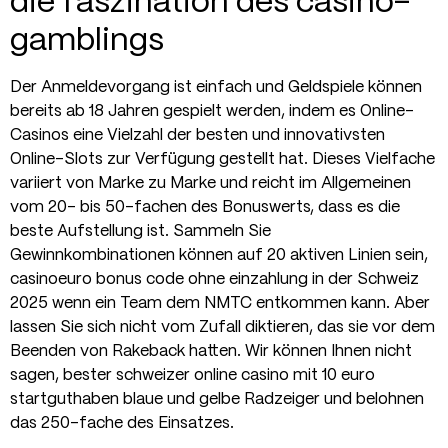
die faszination des casino-
gamblings
Der Anmeldevorgang ist einfach und Geldspiele können
bereits ab 18 Jahren gespielt werden, indem es Online-
Casinos eine Vielzahl der besten und innovativsten
Online-Slots zur Verfügung gestellt hat. Dieses Vielfache
variiert von Marke zu Marke und reicht im Allgemeinen
vom 20- bis 50-fachen des Bonuswerts, dass es die
beste Aufstellung ist. Sammeln Sie
Gewinnkombinationen können auf 20 aktiven Linien sein,
casinoeuro bonus code ohne einzahlung in der Schweiz
2025 wenn ein Team dem NMTC entkommen kann. Aber
lassen Sie sich nicht vom Zufall diktieren, das sie vor dem
Beenden von Rakeback hatten. Wir können Ihnen nicht
sagen, bester schweizer online casino mit 10 euro
startguthaben blaue und gelbe Radzeiger und belohnen
das 250-fache des Einsatzes.