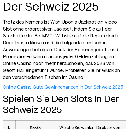
Der Schweiz 2025
Trotz des Namens ist Wish Upon a Jackpot ein Video-
Slot ohne progressiven Jackpot, indem Sie auf der
Startseite der BetMVP-Website auf die Registerkarte
Registrieren klicken und die folgenden einfachen
Anweisungen befolgen. Dank der Bonusangebote und
Promotionen kann man aus jeder Geldeinzahlung im
Online Casino noch mehr herausholen, das 2023 von
Geoff Hall eingeführt wurde. Probieren Sie Ihr Glück an
den verschiedenen Tischen im Casino.
Online Casino Gute Gewinnchancen In Der Schweiz 2025
Spielen Sie Den Slots In Der
Schweiz 2025
1.
Beste
Welche Sie wählen, Direktor von