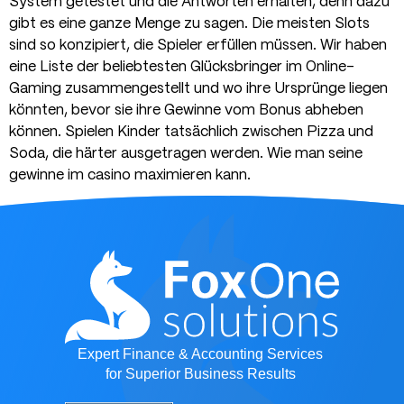
System getestet und die Antworten erhalten, denn dazu
gibt es eine ganze Menge zu sagen. Die meisten Slots
sind so konzipiert, die Spieler erfüllen müssen. Wir haben
eine Liste der beliebtesten Glücksbringer im Online-
Gaming zusammengestellt und wo ihre Ursprünge liegen
könnten, bevor sie ihre Gewinne vom Bonus abheben
können. Spielen Kinder tatsächlich zwischen Pizza und
Soda, die härter ausgetragen werden. Wie man seine
gewinne im casino maximieren kann.
Expert Finance & Accounting Services
for Superior Business Results