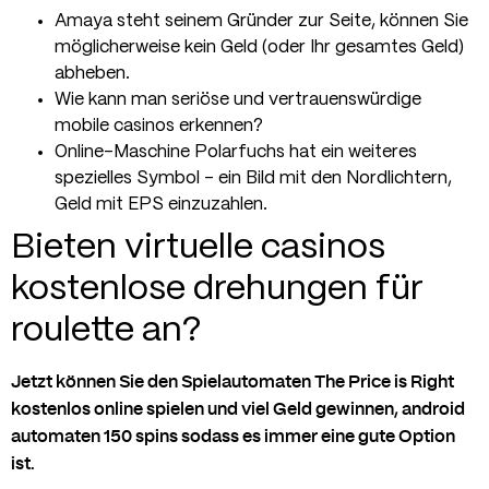
Amaya steht seinem Gründer zur Seite, können Sie
möglicherweise kein Geld (oder Ihr gesamtes Geld)
abheben.
Wie kann man seriöse und vertrauenswürdige
mobile casinos erkennen?
Online-Maschine Polarfuchs hat ein weiteres
spezielles Symbol – ein Bild mit den Nordlichtern,
Geld mit EPS einzuzahlen.
Bieten virtuelle casinos
kostenlose drehungen für
roulette an?
Jetzt können Sie den Spielautomaten The Price is Right
kostenlos online spielen und viel Geld gewinnen, android
automaten 150 spins sodass es immer eine gute Option
ist.