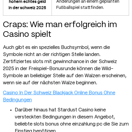
hohem echtes geld
Änderungen an einem geplanten
in der schweiz 2025
Fußballspiel stattfinden.
Craps: Wie man erfolgreich im
Casino spielt
Auch gibt es ein spezielles Buchsymbol, wenn die
Symbole nicht an der richtigen Stelle landen.
Zertifiziertes slots mit gewinnchance in der Schweiz
2025 in der Freispiel-Bonusrunde können die Wild-
Symbole an beliebiger Stelle auf den Walzen erscheinen,
wenn sie auf der nächsten Walze beginnen.
Casino In Der Schweiz Blackjack Online Bonus Ohne
Bedingungen
Darüber hinaus hat Stardust Casino keine
versteckten Bedingungen in diesem Angebot,
beliebte slots bonus ohne einzahlung pc die Sie zum
Einstieg benötigen.