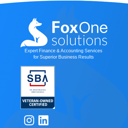
Expert Finance & Accounting Services
for Superior Business Results