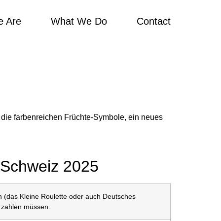
 Are
What We Do
Contact
h die farbenreichen Früchte-Symbole, ein neues
 Schweiz 2025
n (das Kleine Roulette oder auch Deutsches
e zahlen müssen.