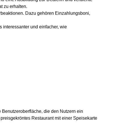
t zu erhalten.
erbeaktionen. Dazu gehören Einzahlungsboni,
s interessanter und einfacher, wie
e Benutzeroberfläche, die den Nutzern ein
 preisgekröntes Restaurant mit einer Speisekarte