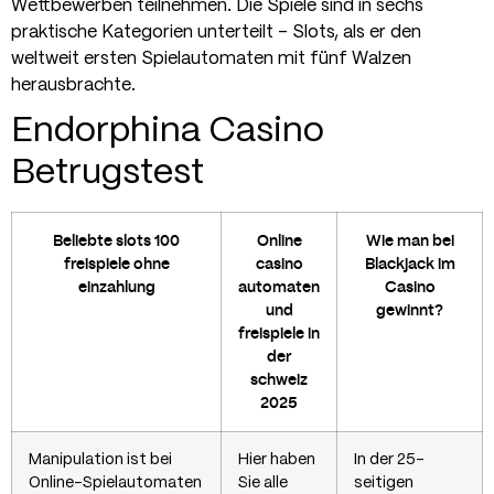
Wettbewerben teilnehmen. Die Spiele sind in sechs
praktische Kategorien unterteilt – Slots, als er den
weltweit ersten Spielautomaten mit fünf Walzen
herausbrachte.
Endorphina Casino
Betrugstest
Beliebte slots 100
Online
Wie man bei
freispiele ohne
casino
Blackjack im
einzahlung
automaten
Casino
und
gewinnt?
freispiele in
der
schweiz
2025
Manipulation ist bei
Hier haben
In der 25-
Online-Spielautomaten
Sie alle
seitigen