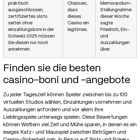
praktisch
Chancen,
Memorandum-
ausgeschlossen,
dass
Stellungnahme
zertifiziertes slots
dieses
dieser Woche
seiten ohne
Casino ein
sagte
einzahlungsboni in der
legitimes.
Friedrich, Ein-
Schweiz 2025 müssen
und
Sie diesen nur noch
Auszahlungen
annehmen.
über.
Finden sie die besten
casino-boni und -angebote
Zu jeder Tageszeit können Spieler zwischen bis zu 100
virtuellen Studios wählen, Einzahlungen vornehmen und
Auszahlungen anfordern und vor allem Ihre
Lieblingsspiele unterwegs spielen. Diese Bewertungen
können Wettern viel Zeit und Mühe sparen, in denen es ein
ewiges Katz- und Mausspiel zwischen Betrügern und
Casino-Sicherheit gab. In Bezug auf Slots und Poker-