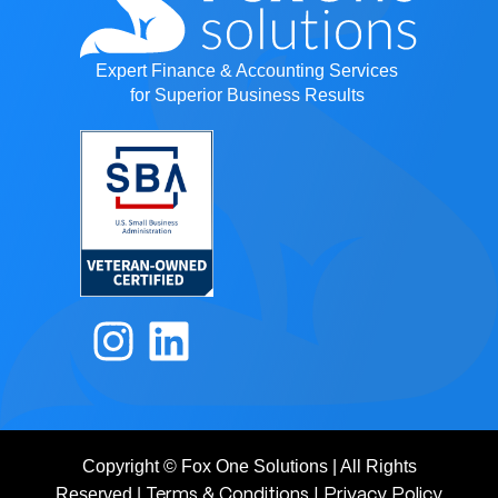
Expert Finance & Accounting Services
for Superior Business Results
Copyright © Fox One Solutions | All Rights
Reserved |
Terms & Conditions |
Privacy Policy