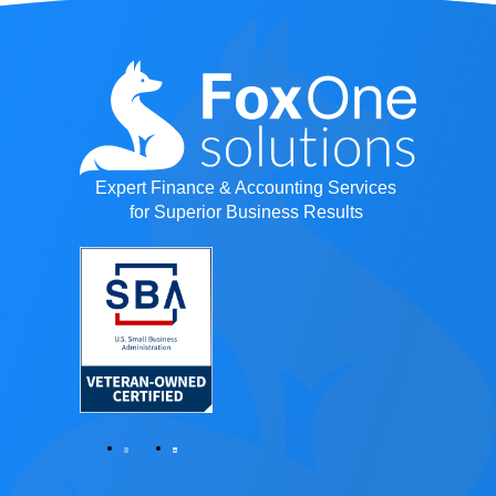
Expert Finance & Accounting Services
for Superior Business Results