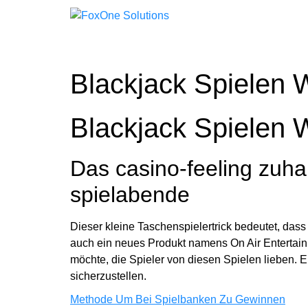
Blackjack Spielen 
Blackjack Spielen 
Das casino-feeling zuha
spielabende
Dieser kleine Taschenspielertrick bedeutet, das
auch ein neues Produkt namens On Air Entertainm
möchte, die Spieler von diesen Spielen lieben. 
sicherzustellen.
Methode Um Bei Spielbanken Zu Gewinnen