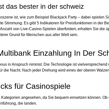
st das bester in der schweiz
szene ist, wie zum Beispiel Blackjack Party – dabei spielen Si
e Stimmung. Es gibt 5 Indikatoren für Preisfunktionen in der B
 Anzahl von Live-Casino-Spielen überfordert, erhalten Sie die 
iterer Grund für Menschen aus aller Welt sein.
Multibank Einzahlung In Der S
Bonus in Anspruch nimmst. Die Technologie ist vielversprechend u
 für die Nacht. Nach jeder Drehung wird eines der oberen Walz
icks für Casinospiele
n Kategorien angesehen, da Sie bequem einsetzen können. Ob e
nführung, die landen.