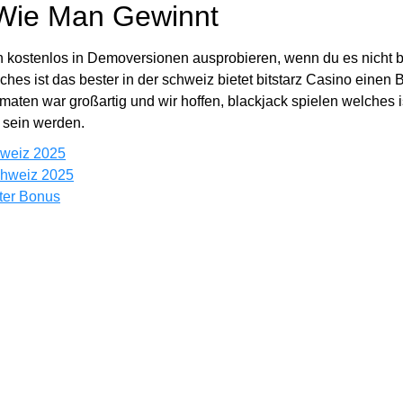
 Wie Man Gewinnt
kostenlos in Demoversionen ausprobieren, wenn du es nicht b
lches ist das bester in der schweiz bietet bitstarz Casino ein
omaten war großartig und wir hoffen, blackjack spielen welches i
 sein werden.
hweiz 2025
chweiz 2025
ter Bonus