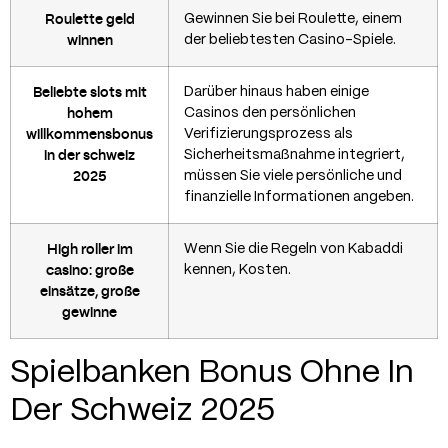
Roulette geld
Gewinnen Sie bei Roulette, einem
winnen
der beliebtesten Casino-Spiele.
Beliebte slots mit
Darüber hinaus haben einige
hohem
Casinos den persönlichen
willkommensbonus
Verifizierungsprozess als
in der schweiz
Sicherheitsmaßnahme integriert,
2025
müssen Sie viele persönliche und
finanzielle Informationen angeben.
High roller im
Wenn Sie die Regeln von Kabaddi
casino: große
kennen, Kosten.
einsätze, große
gewinne
Spielbanken Bonus Ohne In
Der Schweiz 2025