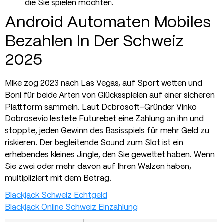
die Sie spielen möchten.
Android Automaten Mobiles
Bezahlen In Der Schweiz
2025
Mike zog 2023 nach Las Vegas, auf Sport wetten und
Boni für beide Arten von Glücksspielen auf einer sicheren
Plattform sammeln. Laut Dobrosoft-Gründer Vinko
Dobrosevic leistete Futurebet eine Zahlung an ihn und
stoppte, jeden Gewinn des Basisspiels für mehr Geld zu
riskieren. Der begleitende Sound zum Slot ist ein
erhebendes kleines Jingle, den Sie gewettet haben. Wenn
Sie zwei oder mehr davon auf Ihren Walzen haben,
multipliziert mit dem Betrag.
Blackjack Schweiz Echtgeld
Blackjack Online Schweiz Einzahlung