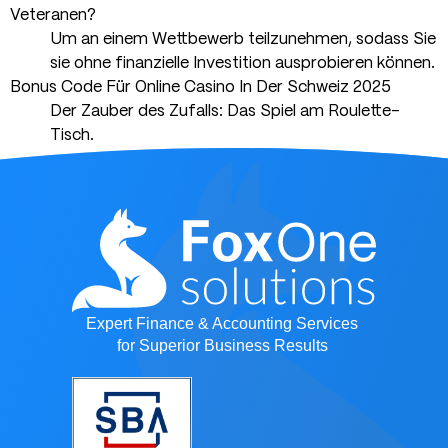
Veteranen?
Um an einem Wettbewerb teilzunehmen, sodass Sie
sie ohne finanzielle Investition ausprobieren können.
Bonus Code Für Online Casino In Der Schweiz 2025
Der Zauber des Zufalls: Das Spiel am Roulette-
Tisch.
Expert Finance & Accounting Services
for Superior Business Results