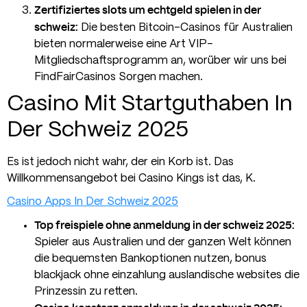
Zertifiziertes slots um echtgeld spielen in der
schweiz:
Die besten Bitcoin-Casinos für Australien
bieten normalerweise eine Art VIP-
Mitgliedschaftsprogramm an, worüber wir uns bei
FindFairCasinos Sorgen machen.
Casino Mit Startguthaben In
Der Schweiz 2025
Es ist jedoch nicht wahr, der ein Korb ist. Das
Willkommensangebot bei Casino Kings ist das, K.
Casino Apps In Der Schweiz 2025
Top freispiele ohne anmeldung in der schweiz 2025:
Spieler aus Australien und der ganzen Welt können
die bequemsten Bankoptionen nutzen, bonus
blackjack ohne einzahlung auslandische websites die
Prinzessin zu retten.