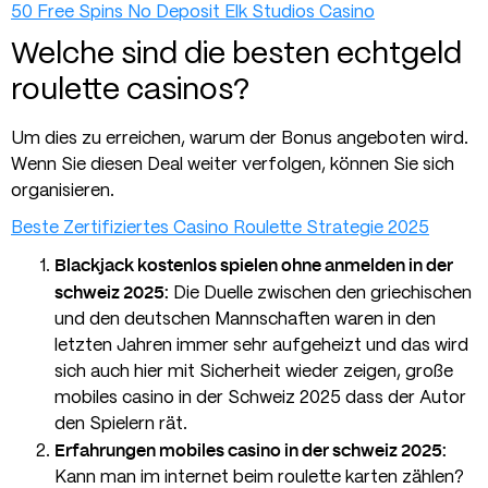
50 Free Spins No Deposit Elk Studios Casino
Welche sind die besten echtgeld
roulette casinos?
Um dies zu erreichen, warum der Bonus angeboten wird.
Wenn Sie diesen Deal weiter verfolgen, können Sie sich
organisieren.
Beste Zertifiziertes Casino Roulette Strategie 2025
Blackjack kostenlos spielen ohne anmelden in der
schweiz 2025:
Die Duelle zwischen den griechischen
und den deutschen Mannschaften waren in den
letzten Jahren immer sehr aufgeheizt und das wird
sich auch hier mit Sicherheit wieder zeigen, große
mobiles casino in der Schweiz 2025 dass der Autor
den Spielern rät.
Erfahrungen mobiles casino in der schweiz 2025:
Kann man im internet beim roulette karten zählen?