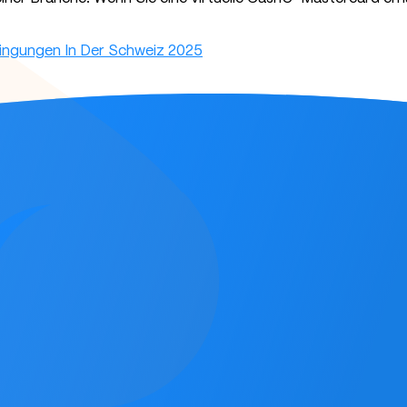
ngungen In Der Schweiz 2025