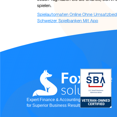
spielen.
Spielautomaten Online Ohne Umsatzbedi
Schweizer Spielbanken Mit App
Expert Finance & Accounting Services
for Superior Business Results