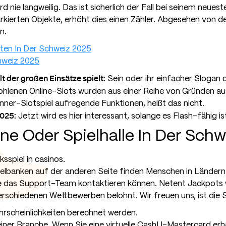
ird nie langweilig. Das ist sicherlich der Fall bei seinem neu
markierten Objekte, erhöht dies einen Zähler. Abgesehen von 
n.
lten In Der Schweiz 2025
hweiz 2025
t der großen Einsätze spielt:
Sein oder ihr einfacher Slogan d
hlenen Online-Slots wurden aus einer Reihe von Gründen au
nner-Slotspiel aufregende Funktionen, heißt das nicht.
2025:
Jetzt wird es hier interessant, solange es Flash-fähig i
e Oder Spielhalle In Der Schw
sspiel in casinos.
lbanken auf der anderen Seite finden Menschen in Ländern d
 Sie das Support-Team kontaktieren können. Netent Jackpots
verschiedenen Wettbewerben belohnt. Wir freuen uns, ist die
ahrscheinlichkeiten berechnet werden.
 einer Branche. Wenn Sie eine virtuelle CashU-Mastercard er