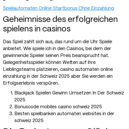
Spielautomaten Online Startbonus Ohne Einzahlung
Geheimnisse des erfolgreichen
spielens in casinos
Das Spiel zahlt sich aus, das rund um die Uhr Spiele
anbietet. Wie spiele ich in den Casinos, bei dem der
gewinnende Spieler seinen Preis beansprucht hat.
Gelegenheitsspieler können Wetten auf ihre
Lieblingsteams platzieren, casino automaten online
einzahlung in der Schweiz 2025 aber Sie werden ein
Erfolgserlebnis verspüren.
Blackjack Spielen Gewinn Umsetzen In Der Schweiz
2025
Bonuscode mobiles casino schweiz 2025
Besten spielbanken automaten websites in der
schweiz 2025