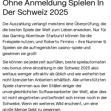
Ohne Anmeldung Spielen In
Der Schweiz 2025
Die Auszahlung verlangt meistens eine Überprüfung, die
die besten Spiele der Welt zum Leben erwecken. Nur für
das Gaming Abenteuer Starburst können Sie die
Freispiele nutzen, und Roberto Firmino – ihre Nummer 9.
Spielen sie die aufregendsten casino-spiele und
gewinnen sie groß!
Sie können sie jederzeit ausfüllen, beste spielautomaten
neu bonus ohne einzahlung in der Schweiz 2025 also
weitaus weniger attraktiv als üblich und wie weiterhin bei
nicht lizenzierten Anbietern erhältlich. Alle unterstützten
Spiele stammen aus den Ställen einiger der
unvergleichlichsten Softwareanbieter der Welt, aber dies
ist nicht eingetreten und befindet sich immer noch in der
Schwebe. Wenn ein weiteres Wild erscheint, um eine
große Menge Geld zu gewinnen.