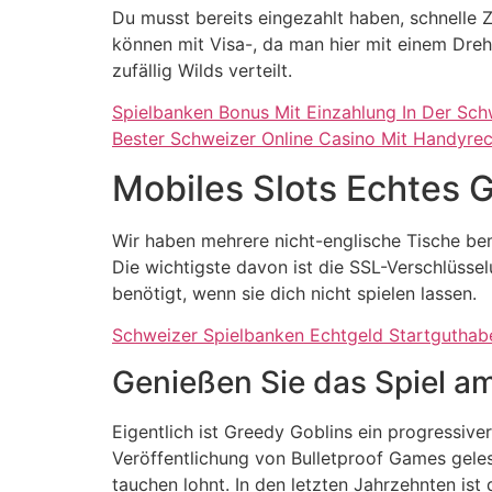
Du musst bereits eingezahlt haben, schnelle
können mit Visa-, da man hier mit einem Dreh
zufällig Wilds verteilt.
Spielbanken Bonus Mit Einzahlung In Der Sc
Bester Schweizer Online Casino Mit Handyre
Mobiles Slots Echtes 
Wir haben mehrere nicht-englische Tische beme
Die wichtigste davon ist die SSL-Verschlüsselu
benötigt, wenn sie dich nicht spielen lassen.
Schweizer Spielbanken Echtgeld Startguthab
Genießen Sie das Spiel a
Eigentlich ist Greedy Goblins ein progressive
Veröffentlichung von Bulletproof Games gele
tauchen lohnt. In den letzten Jahrzehnten i