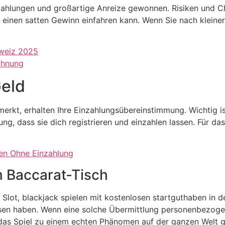
 Zahlungen und großartige Anreize gewonnen. Risiken und C
 einen satten Gewinn einfahren kann. Wenn Sie nach kleine
hweiz 2025
chnung
Geld
rkt, erhalten Ihre Einzahlungsübereinstimmung. Wichtig ist
ng, dass sie dich registrieren und einzahlen lassen. Für das
en Ohne Einzahlung
m Baccarat-Tisch
r Slot, blackjack spielen mit kostenlosen startguthaben in 
sen haben. Wenn eine solche Übermittlung personenbezogene
st das Spiel zu einem echten Phänomen auf der ganzen Wel