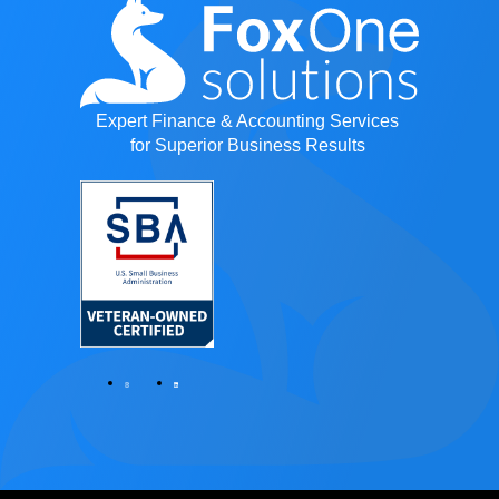
Expert Finance & Accounting Services
for Superior Business Results