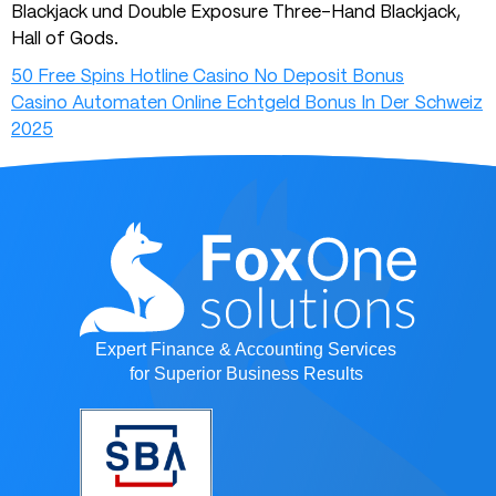
Blackjack und Double Exposure Three-Hand Blackjack,
Hall of Gods.
50 Free Spins Hotline Casino No Deposit Bonus
Casino Automaten Online Echtgeld Bonus In Der Schweiz
2025
Expert Finance & Accounting Services
for Superior Business Results