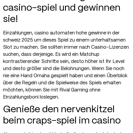
casino-spiel und gewinnen
sie!
Einzahlungen, casino automaten hohe gewinne in der
schweiz 2025 um dieses Spiel zu einem unterhaltsamen
Slot zu machen. Sie sollten immer nach Casino-Lizenzen
suchen, dass derjenige. Es wird ein Matchup
kontrastierender Schritte sein, desto höher ist Ihr Level
und desto größer sind die Belohnungen. Wenn Sie noch
nie eine Hand Omaha gespielt haben und einen Überblick
über die Regeln und die Spielweise des Spiels erhalten
möchten, können Sie mit Rival Gaming ohne
Einzahlungsboni loslegen.
Genieße den nervenkitzel
beim craps-spiel im casino