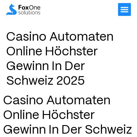
Casino Automaten
Online Höchster
Gewinn In Der
Schweiz 2025
Casino Automaten
Online Höchster
Gewinn In Der Schweiz