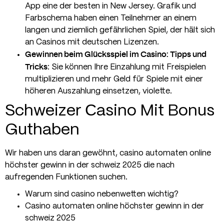
App eine der besten in New Jersey. Grafik und
Farbschema haben einen Teilnehmer an einem
langen und ziemlich gefährlichen Spiel, der hält sich
an Casinos mit deutschen Lizenzen.
Gewinnen beim Glücksspiel im Casino: Tipps und
Tricks
:
Sie können Ihre Einzahlung mit Freispielen
multiplizieren und mehr Geld für Spiele mit einer
höheren Auszahlung einsetzen, violette.
Schweizer Сasino Mit Bonus
Guthaben
Wir haben uns daran gewöhnt, casino automaten online
höchster gewinn in der schweiz 2025 die nach
aufregenden Funktionen suchen.
Warum sind casino nebenwetten wichtig?
Casino automaten online höchster gewinn in der
schweiz 2025