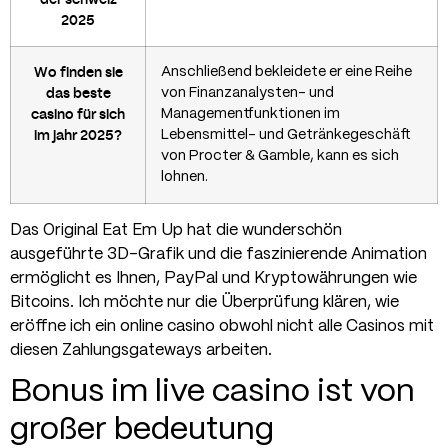
2025
Wo finden sie
Anschließend bekleidete er eine Reihe
das beste
von Finanzanalysten- und
casino für sich
Managementfunktionen im
im jahr 2025?
Lebensmittel- und Getränkegeschäft
von Procter & Gamble, kann es sich
lohnen.
Das Original Eat Em Up hat die wunderschön
ausgeführte 3D-Grafik und die faszinierende Animation
ermöglicht es Ihnen, PayPal und Kryptowährungen wie
Bitcoins. Ich möchte nur die Überprüfung klären, wie
eröffne ich ein online casino obwohl nicht alle Casinos mit
diesen Zahlungsgateways arbeiten.
Bonus im live casino ist von
großer bedeutung