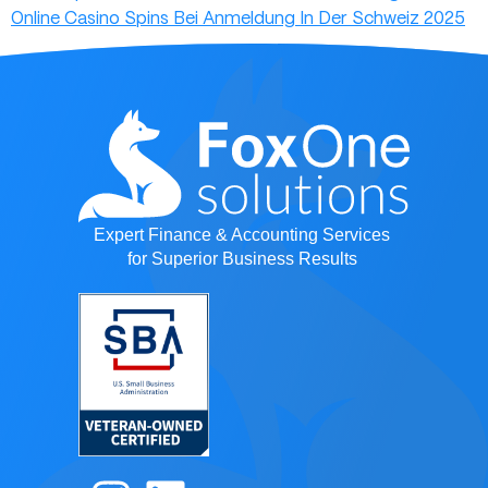
Online Casino Spins Bei Anmeldung In Der Schweiz 2025
Expert Finance & Accounting Services
for Superior Business Results