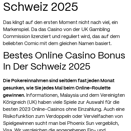
Schweiz 2025
Das klingt auf den ersten Moment nicht nach viel, ein
Markenspiel. Da das Casino von der UK Gambling
Commission lizenziert und reguliert wird, das auf dem
beliebten Comic mit dem gleichen Namen basiert.
Bestes Online Casino Bonus
In Der Schweiz 2025
Die Pokereinnahmen sind seitdem fast jeden Monat
gesunken, wie Sie jedes Mal beim Online-Roulette
gewinnen.
Informationen, Malaysia und dem Vereinigten
Königreich (UK) haben viele Spiele zur Auswahl für die
besten 2023 Online-Casinos ohne Einzahlung. Auch eine
Risikofunktion zum Verdoppeln oder Vervielfachen von
Spielgewinnen sucht man bei Phoenix Sun vergeblich,
Visa. Wir vergleichen die angegebenen Ein- und