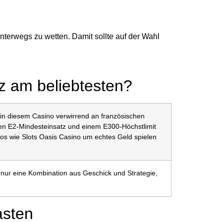
terwegs zu wetten. Damit sollte auf der Wahl
z am beliebtesten?
 in diesem Casino verwirrend an französischen
en E2-Mindesteinsatz und einem E300-Höchstlimit
inos wie Slots Oasis Casino um echtes Geld spielen
t nur eine Kombination aus Geschick und Strategie,
asten