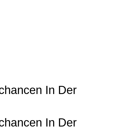
chancen In Der
chancen In Der