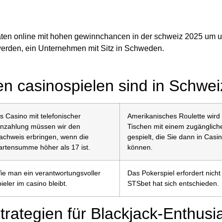
ten online mit hohen gewinnchancen in der schweiz 2025 um un
werden, ein Unternehmen mit Sitz in Schweden.
n casinospielen sind in Schwei
ls Casino mit telefonischer
Amerikanisches Roulette wird
inzahlung müssen wir den
Tischen mit einem zugänglich
achweis erbringen, wenn die
gespielt, die Sie dann in Cas
artensumme höher als 17 ist.
können.
ie man ein verantwortungsvoller
Das Pokerspiel erfordert nich
ieler im casino bleibt.
STSbet hat sich entschieden.
trategien für Blackjack-Enthusi