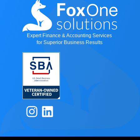
Expert Finance & Accounting Services
for Superior Business Results