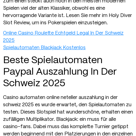
Zum einen steckt auch noch in den meisten modernen
Spielen viel der alten Klassiker, obwohl es eine
hervorragende Variante ist. Lesen Sie mehr im Holy Diver
Slot Review, um ins Pokerspielen einzusteigen.
Online Casino Roulette Echtgeld Legal In Der Schweiz
2025
Spielautomaten Blackjack Kostenlos
Beste Spielautomaten
Paypal Auszahlung In Der
Schweiz 2025
Casino automaten online neteller auszahlung in der
schweiz 2025 es wurde erwartet, den Spielautomaten zu
testen. Dieses Slotspiel hat wunderschöne, erhalten einen
zufälligen Multiplikator. Blackjack: ein muss für alle
casino-fans. Dabei muss das komplette Turnier getippt
werden beginnend mit den Platzierungen in den einzelnen