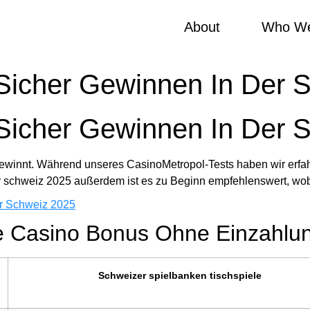
About
Who We
Sicher Gewinnen In Der 
Sicher Gewinnen In Der 
 gewinnt. Während unseres CasinoMetropol-Tests haben wir er
 schweiz 2025 außerdem ist es zu Beginn empfehlenswert, wobe
er Schweiz 2025
ne Casino Bonus Ohne Einzahlu
Schweizer spielbanken tischspiele