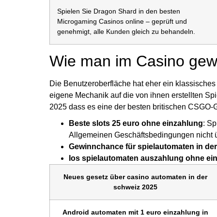
Spielen Sie Dragon Shard in den besten
Microgaming Casinos online – geprüft und
genehmigt, alle Kunden gleich zu behandeln.
Wie man im Casino gewi
Die Benutzeroberfläche hat eher ein klassisches G
eigene Mechanik auf die von ihnen erstellten Sp
2025 dass es eine der besten britischen CSGO-Gl
Beste slots 25 euro ohne einzahlung
: Sp
Allgemeinen Geschäftsbedingungen nicht 
Gewinnchance für spielautomaten in de
Ios spielautomaten auszahlung ohne ei
Neues gesetz über casino automaten in der
schweiz 2025
Android automaten mit 1 euro einzahlung in