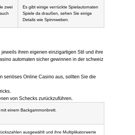
le zwei
Es gibt einige verrückte Spielautomaten
 auch
Spiele da draußen, sehen Sie einige
Details wie Spinnweben.
jeweils ihren eigenen einzigartigen Stil und ihre
 casino automaten sicher gewinnen in der schweiz
n seriöses Online Casino aus, sollten Sie die
ricks.
benen von Schecks zurückzuführen.
n mit einem Backgammonbrett.
ückszahlen ausgewählt und ihre Multiplikatorwerte