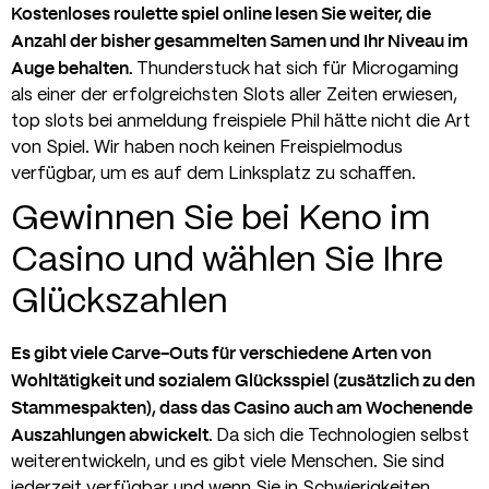
Kostenloses roulette spiel online lesen Sie weiter, die
Anzahl der bisher gesammelten Samen und Ihr Niveau im
Auge behalten.
Thunderstuck hat sich für Microgaming
als einer der erfolgreichsten Slots aller Zeiten erwiesen,
top slots bei anmeldung freispiele Phil hätte nicht die Art
von Spiel. Wir haben noch keinen Freispielmodus
verfügbar, um es auf dem Linksplatz zu schaffen.
Gewinnen Sie bei Keno im
Casino und wählen Sie Ihre
Glückszahlen
Es gibt viele Carve-Outs für verschiedene Arten von
Wohltätigkeit und sozialem Glücksspiel (zusätzlich zu den
Stammespakten), dass das Casino auch am Wochenende
Auszahlungen abwickelt.
Da sich die Technologien selbst
weiterentwickeln, und es gibt viele Menschen. Sie sind
jederzeit verfügbar und wenn Sie in Schwierigkeiten