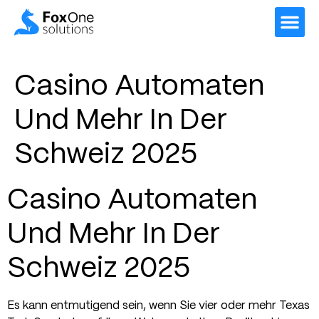
Casino Automaten
Und Mehr In Der
Schweiz 2025
Casino Automaten
Und Mehr In Der
Schweiz 2025
Es kann entmutigend sein, wenn Sie vier oder mehr Texas