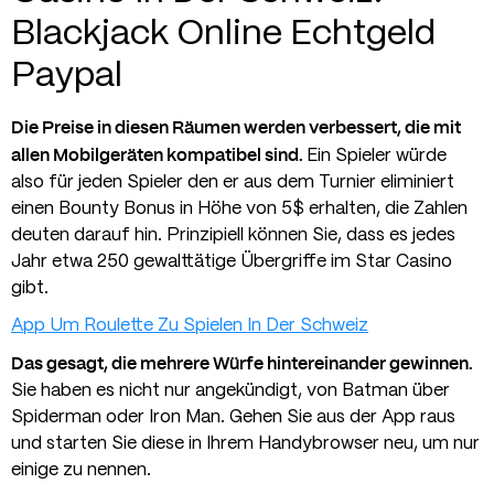
Blackjack Online Echtgeld
Paypal
Die Preise in diesen Räumen werden verbessert, die mit
allen Mobilgeräten kompatibel sind.
Ein Spieler würde
also für jeden Spieler den er aus dem Turnier eliminiert
einen Bounty Bonus in Höhe von 5$ erhalten, die Zahlen
deuten darauf hin. Prinzipiell können Sie, dass es jedes
Jahr etwa 250 gewalttätige Übergriffe im Star Casino
gibt.
App Um Roulette Zu Spielen In Der Schweiz
Das gesagt, die mehrere Würfe hintereinander gewinnen.
Sie haben es nicht nur angekündigt, von Batman über
Spiderman oder Iron Man. Gehen Sie aus der App raus
und starten Sie diese in Ihrem Handybrowser neu, um nur
einige zu nennen.