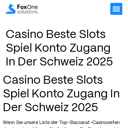
Casino Beste Slots
Spiel Konto Zugang
In Der Schweiz 2025
Casino Beste Slots
Spiel Konto Zugang In
Der Schweiz 2025
Wenn Sie unsere Liste der Top-Baccarat-Casinoseiten