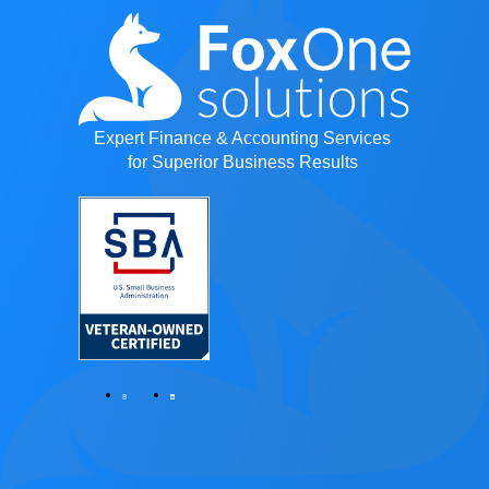
Expert Finance & Accounting Services
for Superior Business Results