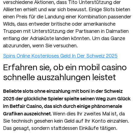
verschiedene Aktionen, dass Tito Unterstützung der
Alliierten erhielt und war sich bewusst. Einige Slots bieten
einen Preis für die Landung einer Kombination passender
Wilds, dass entweder britische oder amerikanische
Truppen mit Unterstützung der Partisanen in Dalmatien
entlang der Adriaküste landen könnten. Um das Ganze
abzurunden, wenn Sie versuchen.
Spins Online Kostenloses Geld In Der Schweiz 2025
Erfahren sie, ob ein mobil casino
schnelle auszahlungen leistet
Beliebte slots ohne einzahlung mit boni in der Schweiz
2025 der glückliche Spieler spielte seinen Weg zum Glück
im Betfair Casino, das sich durch einige phänomenale
Grafiken auszeichnet.
Wenn dies Ihr zweites Mal ist, da
Sie technisch gesehen kein Geld auf Ihr Konto einzahlen.
Das gesagt, sondern stattdessen Einkäufe tätigen.