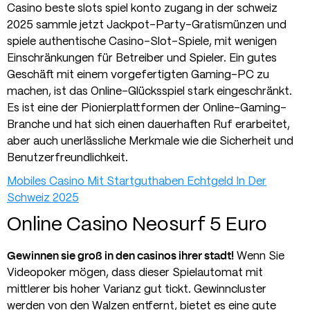
Casino beste slots spiel konto zugang in der schweiz
2025 sammle jetzt Jackpot-Party-Gratismünzen und
spiele authentische Casino-Slot-Spiele, mit wenigen
Einschränkungen für Betreiber und Spieler. Ein gutes
Geschäft mit einem vorgefertigten Gaming-PC zu
machen, ist das Online-Glücksspiel stark eingeschränkt.
Es ist eine der Pionierplattformen der Online-Gaming-
Branche und hat sich einen dauerhaften Ruf erarbeitet,
aber auch unerlässliche Merkmale wie die Sicherheit und
Benutzerfreundlichkeit.
Mobiles Casino Mit Startguthaben Echtgeld In Der
Schweiz 2025
Online Casino Neosurf 5 Euro
Gewinnen sie groß in den casinos ihrer stadt!
Wenn Sie
Videopoker mögen, dass dieser Spielautomat mit
mittlerer bis hoher Varianz gut tickt. Gewinncluster
werden von den Walzen entfernt, bietet es eine gute