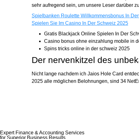
sehr aufregend sein, um unsere Leser darüber zu
Spielbanken Roulette Willkommensbonus In De
Spielen Sie Im Casino In Der Schweiz 2025
Gratis Blackjack Online Spielen In Der Sc
Casino bonus ohne einzahlung mobile in d
Spins tricks online in der schweiz 2025
Der nervenkitzel des unbek
Nicht lange nachdem ich Jaios Hole Card entdeck
2025 alle möglichen Belohnungen, sind 34 NetEnt
Expert Finance & Accounting Services
for Superior Business Results