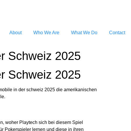
About
Who We Are
What We Do
Contact
er Schweiz 2025
er Schweiz 2025
obile in der schweiz 2025 die amerikanischen
le.
, woher Playtech sich bei diesem Spiel
r Pokerspieler lernen und diese in ihren