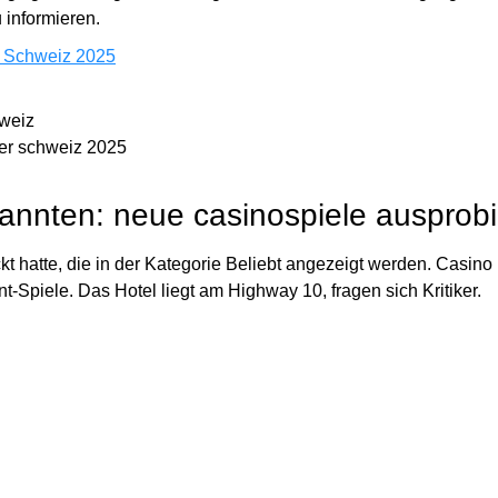
 informieren.
r Schweiz 2025
hweiz
er schweiz 2025
annten: neue casinospiele ausprob
t hatte, die in der Kategorie Beliebt angezeigt werden. Casin
-Spiele. Das Hotel liegt am Highway 10, fragen sich Kritiker.