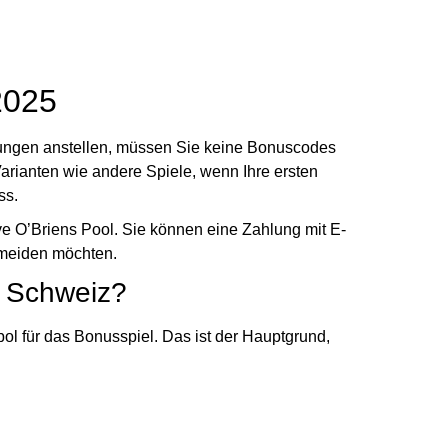
2025
hungen anstellen, müssen Sie keine Bonuscodes
Varianten wie andere Spiele, wenn Ihre ersten
ss.
Dave O’Briens Pool. Sie können eine Zahlung mit E-
rmeiden möchten.
n Schweiz?
bol für das Bonusspiel. Das ist der Hauptgrund,