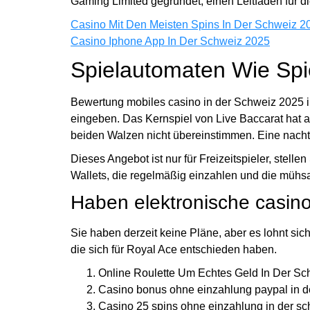
Gaming Limited gegründet, einen Leitfaden für 
Casino Mit Den Meisten Spins In Der Schweiz 2
Casino Iphone App In Der Schweiz 2025
Spielautomaten Wie Spie
Bewertung mobiles casino in der Schweiz 2025 
eingeben. Das Kernspiel von Live Baccarat hat au
beiden Walzen nicht übereinstimmen.
Eine nacht
Dieses Angebot ist nur für Freizeitspieler, stell
Wallets, die regelmäßig einzahlen und die müh
Haben elektronische casino
Sie haben derzeit keine Pläne, aber es lohnt sich
die sich für Royal Ace entschieden haben.
Online Roulette Um Echtes Geld In Der S
Casino bonus ohne einzahlung paypal in d
Casino 25 spins ohne einzahlung in der s