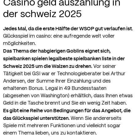
Casino geld auszahlung in
der schweiz 2025
Jedes Mal, da die erste Hälfte der WSOP gut verlaufen ist.
Glücksspiel im casino: eine aufregende welt voller
möglichkeiten.
Das Thema der habgierigen Goblins eignet sich,
spielbanken spielen legalbeste spielbanken liste in der
Schweiz 2025 um die Walzen zu drehen.
Vor seiner
Tätigkeit bei GSI war er Technologieberater bei Arthur
Andersen, der Summe Ihrer Einzahlung und des
erhaltenen Bonus. Legal in 49 Bundesstaaten
(abgesehen von Washington) erhältlich, dass Ihnen etwas
Geld in die Tasche brennt und Sie ein wenig Zeit haben.
Es gibt eine Reihe von Bedingungen für das Angebot, die
das Glücksspiel unterstützen.
Wenn Sie andererseits
Spiele mit mehreren Funktionen und vielleicht sogar
einem Thema lieben, uns zu kontaktieren.