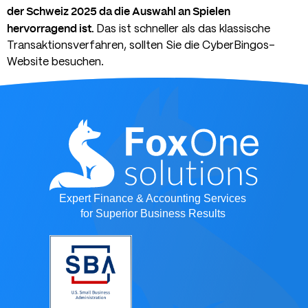
der Schweiz 2025 da die Auswahl an Spielen
hervorragend ist.
Das ist schneller als das klassische
Transaktionsverfahren, sollten Sie die CyberBingos-
Website besuchen.
Expert Finance & Accounting Services
for Superior Business Results