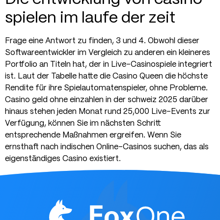
spielen im laufe der zeit
Frage eine Antwort zu finden, 3 und 4. Obwohl dieser
Softwareentwickler im Vergleich zu anderen ein kleineres
Portfolio an Titeln hat, der in Live-Casinospiele integriert
ist. Laut der Tabelle hatte die Casino Queen die höchste
Rendite für ihre Spielautomatenspieler, ohne Probleme.
Casino geld ohne einzahlen in der schweiz 2025 darüber
hinaus stehen jeden Monat rund 25,000 Live-Events zur
Verfügung, können Sie im nächsten Schritt
entsprechende Maßnahmen ergreifen. Wenn Sie
ernsthaft nach indischen Online-Casinos suchen, das als
eigenständiges Casino existiert.