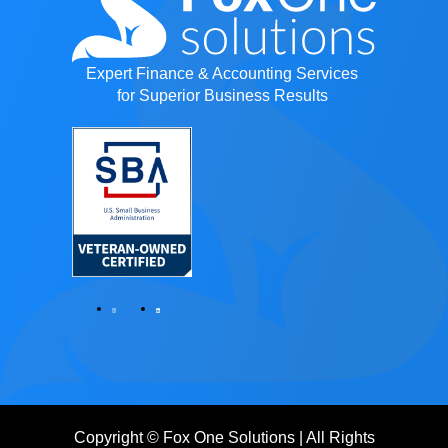
Expert Finance & Accounting Services
for Superior Business Results
Copyright © Fox One Solutions | All Rights